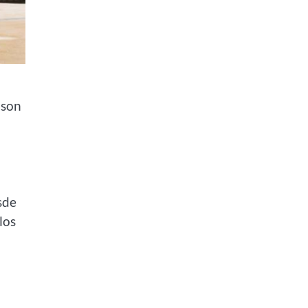
 son
sde
los