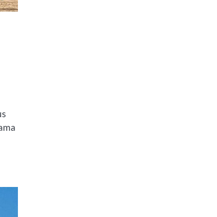
us
gama