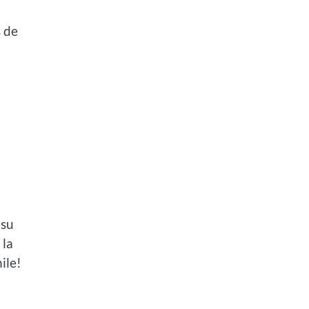
s de
 su
 la
ile!