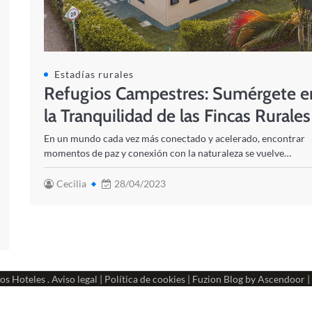
Estadías rurales
Refugios Campestres: Sumérgete e
la Tranquilidad de las Fincas Rurales
En un mundo cada vez más conectado y acelerado, encontrar
momentos de paz y conexión con la naturaleza se vuelve…
Cecilia
28/04/2023
os Hoteles
.
Aviso legal
|
Política de cookies
| Fuzion Blog by
Ascendoor
|