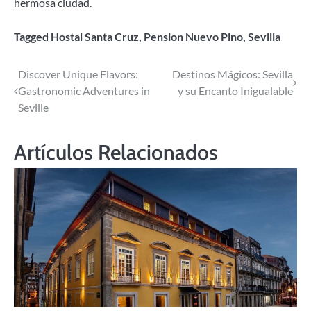
hermosa ciudad.
Tagged
Hostal Santa Cruz
,
Pension Nuevo Pino
,
Sevilla
Navegación
Discover Unique Flavors:
Destinos Mágicos: Sevilla
Gastronomic Adventures in
y su Encanto Inigualable
de
Seville
entradas
Artículos Relacionados