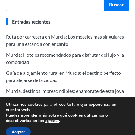
Buscar
Entradas recientes
Ruta por carretera en Murcia: Los moteles más singulares
para una estancia con encanto
Murcia: Hoteles recomendados para disfrutar del lujo y la
comodidad
Guía de alojamiento rural en Murcia: el destino perfecto
para alejarse de la ciudad
Murcia, destinos imprescindibles: enamórate de esta joya
del sureste español
Utilizamos cookies para ofrecerte la mejor experiencia en
Murcia: Las 10 Restaurantes Más Característicos para
nuestra web.
Puedes aprender más sobre qué cookies utilizamos o
Saborear la Auténtica Cocina Española
desactivarlas en los
ajustes
.
Aceptar
Copyright © 2026
Baratos Hoteles
.
Aviso legal
|
Política de