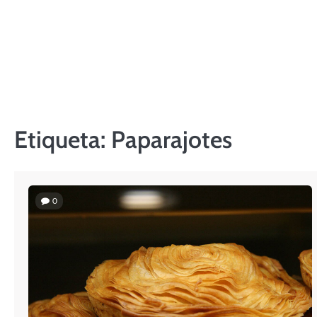
Skip
to
content
Etiqueta:
Paparajotes
0