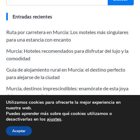
Entradas recientes
Ruta por carretera en Murcia: Los moteles más singulares
para una estancia con encanto
Murcia: Hoteles recomendados para disfrutar del lujo y la
comodidad
Guía de alojamiento rural en Murcia: el destino perfecto
para alejarse de la ciudad
Murcia, destinos imprescindibles: enamórate de esta joya
del sureste español
Utilizamos cookies para ofrecerte la mejor experiencia en
Murcia: Las 10 Restaurantes Más Característicos para
nuestra web.
Puedes aprender más sobre qué cookies utilizamos o
Saborear la Auténtica Cocina Española
desactivarlas en los
ajustes
.
Aceptar
Copyright © 2026
Baratos Hoteles
.
Aviso legal
|
Política de
cookies
| Fuzion Blog by
Ascendoor
| Powered by
WordPress
.