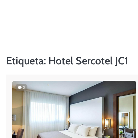
Skip
to
content
Etiqueta:
Hotel Sercotel JC1
0